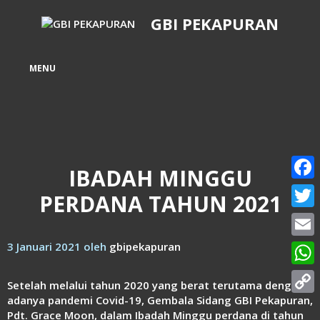
Langsung
GBI PEKAPURAN
ke
isi
MENU
IBADAH MINGGU
Face
PERDANA TAHUN 2021
Twitt
3 Januari 2021
oleh
gbipekapuran
Email
What
Setelah melalui tahun 2020 yang berat terutama dengan
adanya pandemi Covid-19, Gembala Sidang GBI Pekapuran,
Copy
Pdt. Grace Moon, dalam Ibadah Minggu perdana di tahun