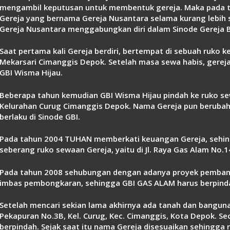
mengambil keputusan untuk membentuk gereja. Maka pada t
Gereja yang bernama Gereja Nusantara selama kurang lebih 
Gereja Nusantara menggabungkan diri dalam Sinode Gereja Be
Saat pertama kali Gereja berdiri, bertempat di sebuah ruko ke
Mekarsari Cimanggis Depok. Setelah masa sewa habis, gerej
GBI Wisma Hijau.
Beberapa tahun kemudian GBI Wisma Hijau pindah ke ruko sew
Kelurahan Curug Cimanggis Depok. Nama Gereja pun berubah
berlaku di Sinode GBI.
Pada tahun 2004 TUHAN memberkati keuangan Gereja, sehin
seberang ruko sewaan Gereja, yaitu di Jl. Raya Gas Alam No.
Pada tahun 2008 sehubungan dengan adanya proyek pembangu
imbas pembongkaran, sehingga GBI GAS ALAM harus berpinda
Setelah mencari sekian lama akhirnya ada tanah dan bangunan y
Pekapuran No.3B, Kel. Curug, Kec. Cimanggis, Kota Depok. S
berpindah. Sejak saat itu nama Gereja disesuaikan sehingg