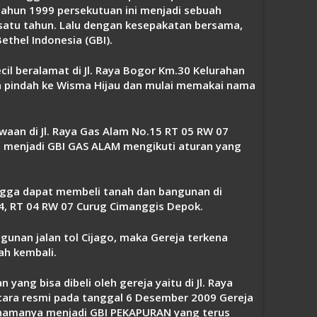
ahun 1999 persekutuan ini menjadi sebuah
satu tahun. Lalu dengan kesepakatan bersama,
thel Indonesia (GBI).
cil beralamat di Jl. Raya Bogor Km.30 Kelurahan
a pindah ke Wisma Hijau dan mulai memakai nama
aan di Jl. Raya Gas Alam No.15 RT 05 RW 07
 menjadi GBI GAS ALAM mengikuti aturan yang
gga dapat membeli tanah dan bangunan di
14, RT 04 RW 07 Curug Cimanggis Depok.
nan jalan tol Cijago, maka Gereja terkena
h kembali.
ang bisa dibeli oleh gereja yaitu di Jl. Raya
ecara resmi pada tanggal 6 Desember 2009 Gereja
a namanya menjadi GBI PEKAPURAN yang terus