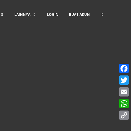
LAINNYA
LOGIN
BUAT AKUN
Face
Twitt
Email
What
Copy