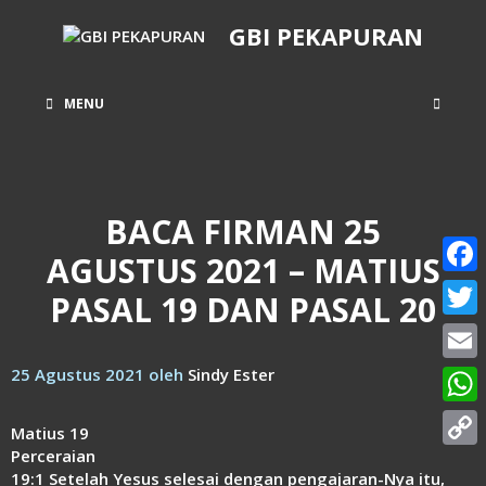
Langsung
GBI PEKAPURAN
ke
isi
MENU
BACA FIRMAN 25
AGUSTUS 2021 – MATIUS
Face
PASAL 19 DAN PASAL 20
Twitt
25 Agustus 2021
oleh
Sindy Ester
Email
What
Matius 19
Perceraian
Copy
19:1 Setelah Yesus selesai dengan pengajaran-Nya itu,