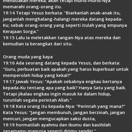
mendoakan mereka; akan tetapi murid-murid-Nya
memarahi orang-orang itu.
19:14 Tetapi Yesus berkata: “Biarkanlah anak-anak itu,
janganlah menghalang-halangi mereka datang kepada-
Ku; sebab orang-orang yang seperti itulah yang empunya
Kerajaan Sorga.”
19:15 Lalu Ia meletakkan tangan-Nya atas mereka dan
kemudian Ia berangkat dari situ.
Orang muda yang kaya
19:16 Ada seorang datang kepada Yesus, dan berkata:
“Guru, perbuatan baik apakah yang harus kuperbuat untuk
memperoleh hidup yang kekal?”
19:17 Jawab Yesus: “Apakah sebabnya engkau bertanya
kepada-Ku tentang apa yang baik? Hanya Satu yang baik.
Tetapi jikalau engkau ingin masuk ke dalam hidup,
turutilah segala perintah Allah.”
19:18 Kata orang itu kepada-Nya: “Perintah yang mana?”
Kata Yesus: “Jangan membunuh, jangan berzinah, jangan
mencuri, jangan mengucapkan saksi dusta,
19:19 hormatilah ayahmu dan ibumu dan kasihilah
sesamamu manusia seperti dirimu sendiri.”