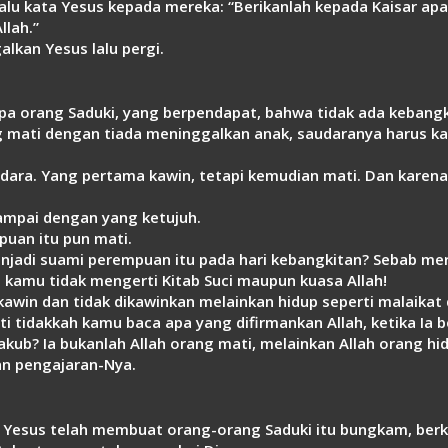
Lalu kata Yesus kepada mereka: “Berikanlah kepada Kaisar ap
llah.”
lkan Yesus lalu pergi.
apa orang Saduki, yang berpendapat, bahwa tidak ada kebang
g mati dengan tiada meninggalkan anak, saudaranya harus k
udara. Yang pertama kawin, tetapi kemudian mati. Dan karen
ampai dengan yang ketujuh.
uan itu pun mati.
enjadi suami perempuan itu pada hari kebangkitan? Sebab mer
kamu tidak mengerti Kitab Suci maupun kuasa Allah!
awin dan tidak dikawinkan melainkan hidup seperti malaikat 
 tidakkah kamu baca apa yang difirmankan Allah, ketika Ia b
akub? Ia bukanlah Allah orang mati, melainkan Allah orang hid
an pengajaran-Nya.
a Yesus telah membuat orang-orang Saduki itu bungkam, ber