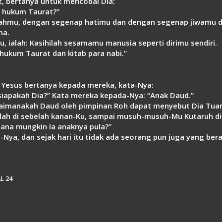
t, bertanya untuk mencobai Dia:
 hukum Taurat?”
Allahmu, dengan segenap hatimu dan dengan segenap jiwamu 
ma.
 ialah: Kasihilah sesamamu manusia seperti dirimu sendiri.
hukum Taurat dan kitab para nabi.”
, Yesus bertanya kepada mereka, kata-Nya:
iapakah Dia?” Kata mereka kepada-Nya: “Anak Daud.”
gaimanakah Daud oleh pimpinan Roh dapat menyebut Dia Tuann
lah di sebelah kanan-Ku, sampai musuh-musuh-Mu Kutaruh di
mana mungkin Ia anaknya pula?”
Nya, dan sejak hari itu tidak ada seorang pun juga yang be
L 24