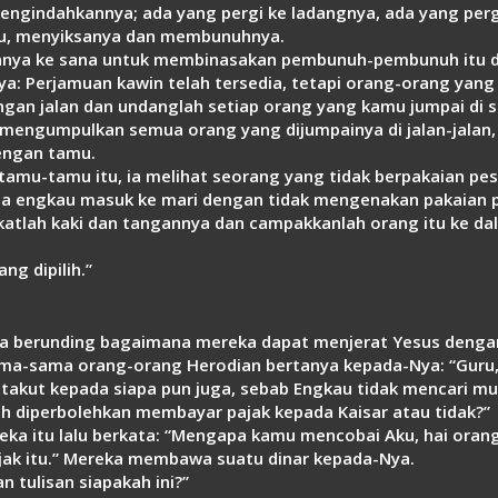
mengindahkannya; ada yang pergi ke ladangnya, ada yang per
tu, menyiksanya dan membunuhnya.
ukannya ke sana untuk membinasakan pembunuh-pembunuh itu
: Perjamuan kawin telah tersedia, tetapi orang-orang yang d
gan jalan dan undanglah setiap orang yang kamu jumpai di s
mengumpulkan semua orang yang dijumpainya di jalan-jalan, 
engan tamu.
tamu-tamu itu, ia melihat seorang yang tidak berpakaian pes
na engkau masuk ke mari dengan tidak mengenakan pakaian pe
katlah kaki dan tangannya dan campakkanlah orang itu ke dal
ng dipilih.”
eka berunding bagaimana mereka dapat menjerat Yesus denga
a-sama orang-orang Herodian bertanya kepada-Nya: “Guru, k
k takut kepada siapa pun juga, sebab Engkau tidak mencari mu
h diperbolehkan membayar pajak kepada Kaisar atau tidak?”
eka itu lalu berkata: “Mengapa kamu mencobai Aku, hai oran
jak itu.” Mereka membawa suatu dinar kepada-Nya.
 tulisan siapakah ini?”