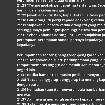
Perumpamaan tentang dua orang anak
21:28 “Tetapi apakah pendapatmu tentang ini: Seor
hari ini dalam kebun anggur.
21:29 Jawab anak itu: Baik, bapa. Tetapi ia tidak per
21:30 Lalu orang itu pergi kepada anak yang kedua 
21:31 Siapakah di antara kedua orang itu yang me
sesungguhnya pemungut-pemungut cukai dan pere
21:32 Sebab Yohanes datang untuk menunjukkan j
perempuan-perempuan sundal percaya kepadanya. D
kepadanya.”
Perumpamaan tentang penggarap-penggarap keb
21:33 “Dengarkanlah suatu perumpamaan yang lain
tempat memeras anggur dan mendirikan menara jag
negeri lain.
21:34 Ketika hampir tiba musim petik, ia menyur
21:35 Tetapi penggarap-penggarap itu menangkap
dengan batu.
21:36 Kemudian tuan itu menyuruh pula hamba-hamb
mereka.
21:37 Akhirnya ia menyuruh anaknya kepada mereka
21:38 Tetapi ketika penggarap-penggarap itu meliha