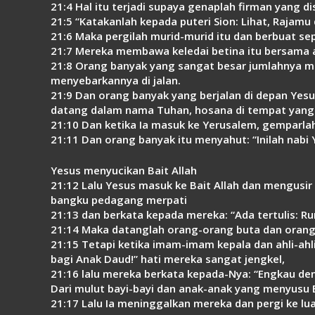
21:4 Hal itu terjadi supaya genaplah firman yang d
21:5 “Katakanlah kepada puteri Sion: Lihat, Rajam
21:6 Maka pergilah murid-murid itu dan berbuat se
21:7 Mereka membawa keledai betina itu bersama a
21:8 Orang banyak yang sangat besar jumlahnya m
menyebarkannya di jalan.
21:9 Dan orang banyak yang berjalan di depan Yesu
datang dalam nama Tuhan, hosana di tempat yang
21:10 Dan ketika Ia masuk ke Yerusalem, gemparlah 
21:11 Dan orang banyak itu menyahut: “Inilah nabi Y
Yesus menyucikan Bait Allah
21:12 Lalu Yesus masuk ke Bait Allah dan mengusir
bangku pedagang merpati
21:13 dan berkata kepada mereka: “Ada tertulis: 
21:14 Maka datanglah orang-orang buta dan orang
21:15 Tetapi ketika imam-imam kepala dan ahli-ahl
bagi Anak Daud!” hati mereka sangat jengkel,
21:16 lalu mereka berkata kepada-Nya: “Engkau de
Dari mulut bayi-bayi dan anak-anak yang menyusu 
21:17 Lalu Ia meninggalkan mereka dan pergi ke lua