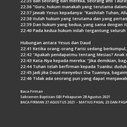
22:35 dan seorang dari mereka, seorang ahli Taura
22:36 “Guru, hukum manakah yang terutama dalam
22:37 Jawab Yesus kepadanya: “Kasihilah Tuhan, 
22:38 Itulah hukum yang terutama dan yang perta
22:39 Dan hukum yang kedua, yang sama dengan itu,
22:40 Pada kedua hukum inilah tergantung seluruh 
Hubungan antara Yesus dan Daud
22:41 Ketika orang-orang Farisi sedang berkumpul
22:42 “Apakah pendapatmu tentang Mesias? Anak s
22:43 Kata-Nya kepada mereka: “Jika demikian, ba
22:44 Tuhan telah berfirman kepada Tuanku: duduk
22:45 Jadi jika Daud menyebut Dia Tuannya, bagai
22:46 Tidak ada seorang pun yang dapat menjawab-
Kategori
Baca Firman
Sakramen Baptisan GBI Pekapuran 28 Agustus 2021
BACA FIRMAN 27 AGUSTUS 2021 – MATIUS PASAL 23 DAN PASA