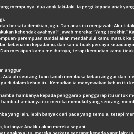
ang mempunyai dua anak laki-laki. Ia pergi kepada anak yang
gi.
dan berkata demikian juga. Dan anak itu menjawab: Aku tidak
lakukan kehendak ayahnya?” Jawab mereka: “Yang terakhir.” 
mpuan-perempuan sundal akan mendahului kamu masuk ke da
alan kebenaran kepadamu, dan kamu tidak percaya kepadany
an meskipun kamu melihatnya, tetapi kemudian kamu tidak 
un anggur
. Adalah seorang tuan tanah membuka kebun anggur dan men
a di dalam kebun itu. Kemudian ia menyewakan kebun itu k
uh hamba-hambanya kepada penggarap-penggarap itu untuk me
 hamba-hambanya itu: mereka memukul yang seorang, membun
a yang lain, lebih banyak dari pada yang semula, tetapi m
, katanya: Anakku akan mereka segani.
t anaknya itu, mereka berkata seorang kepada yang lain: Ia a