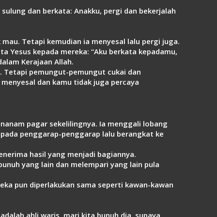
 sulung dan berkata: Anakku, pergi dan bekerjalah
 mau. Tetapi kemudian ia menyesal lalu pergi juga.
Kata Yesus kepada mereka: “Aku berkata kepadamu,
lam Kerajaan Allah.
a. Tetapi pemungut-pemungut cukai dan
menyesal dan kamu tidak juga percaya
anam pagar sekelilingnya. Ia menggali lobang
epada penggarap-penggarap lalu berangkat ke
nerima hasil yang menjadi bagiannya.
uh yang lain dan melempari yang lain pula
ereka pun diperlakukan sama seperti kawan-kawan
dalah ahli waris, mari kita bunuh dia, supaya