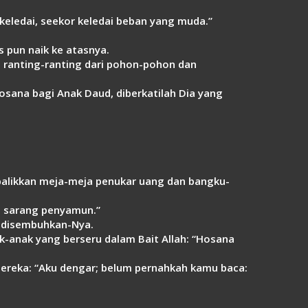
Link
keledai, seekor keledai beban yang muda.”
 pun naik ke atasnya.
 ranting-ranting dari pohon-pohon dan
osana bagi Anak Daud, diberkatilah Dia yang
mbalikkan meja-meja penukar uang dan bangku-
a sarang penyamun.”
a disembuhkan-Nya.
ak-anak yang berseru dalam Bait Allah: “Hosana
mereka: “Aku dengar; belum pernahkah kamu baca: