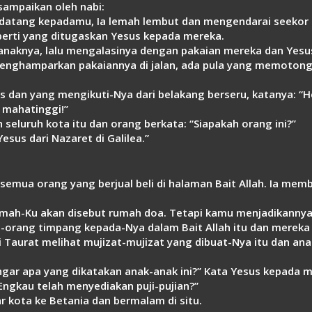
isampaikan oleh nabi:
u datang kepadamu, Ia lemah lembut dan mengendarai seekor 
perti yang ditugaskan Yesus kepada mereka.
naknya, lalu mengalasinya dengan pakaian mereka dan Yesus
enghamparkan pakaiannya di jalan, ada pula yang memotong
s dan yang mengikuti-Nya dari belakang berseru, katanya: “H
 mahatinggi!”
seluruh kota itu dan orang berkata: “Siapakah orang ini?”
esus dari Nazaret di Galilea.”
 semua orang yang berjual beli di halaman Bait Allah. Ia me
Rumah-Ku akan disebut rumah doa. Tetapi kamu menjadikanny
-orang timpang kepada-Nya dalam Bait Allah itu dan merek
i Taurat melihat mujizat-mujizat yang dibuat-Nya itu dan an
ngar apa yang dikatakan anak-anak ini?” Kata Yesus kepada 
Engkau telah menyediakan puji-pujian?”
r kota ke Betania dan bermalam di situ.