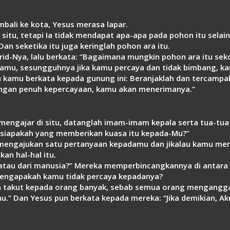
mbali ke kota, Yesus merasa lapar.
ke situ, tetapi Ia tidak mendapat apa-apa pada pohon itu sela
an seketika itu juga keringlah pohon ara itu.
urid-Nya, lalu berkata: “Bagaimana mungkin pohon ara itu se
amu, sesungguhnya jika kamu percaya dan tidak bimbang, ka
u kamu berkata kepada gunung ini: Beranjaklah dan tercampakla
engan penuh kepercayaan, kamu akan menerimanya.”
Ia mengajar di situ, datanglah imam-imam kepala serta tua-t
 siapakah yang memberikan kuasa itu kepada-Mu?”
n mengajukan satu pertanyaan kepadamu dan jikalau kamu m
n hal-hal itu.
tau dari manusia?” Mereka memperbincangkannya di antara me
, mengapakah kamu tidak percaya kepadanya?
kita takut kepada orang banyak, sebab semua orang mengangga
hu.” Dan Yesus pun berkata kepada mereka: “Jika demikian,