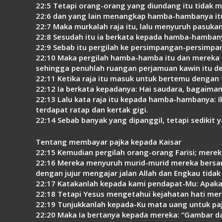
22:5 Tetapi orang-orang yang diundang itu tidak 
22:6 dan yang lain menangkap hamba-hambanya i
22:7 Maka murkalah raja itu, lalu menyuruh pas
22:8 Sesudah itu ia berkata kepada hamba-hambanya
22:9 Sebab itu pergilah ke persimpangan-persimpan
22:10 Maka pergilah hamba-hamba itu dan mereka 
sehingga penuhlah ruangan perjamuan kawin itu d
22:11 Ketika raja itu masuk untuk bertemu dengan 
22:12 Ia berkata kepadanya: Hai saudara, bagaima
22:13 Lalu kata raja itu kepada hamba-hambanya: I
terdapat ratap dan kertak gigi.
22:14 Sebab banyak yang dipanggil, tetapi sedikit ya
Tentang membayar pajka kepada Kaisar
22:15 Kemudian pergilah orang-orang Farisi; mer
22:16 Mereka menyuruh murid-murid mereka bersam
dengan jujur mengajar jalan Allah dan Engkau tida
22:17 Katakanlah kepada kami pendapat-Mu: Apaka
22:18 Tetapi Yesus mengetahui kejahatan hati mer
22:19 Tunjukkanlah kepada-Ku mata uang untuk pa
22:20 Maka Ia bertanya kepada mereka: “Gambar dan