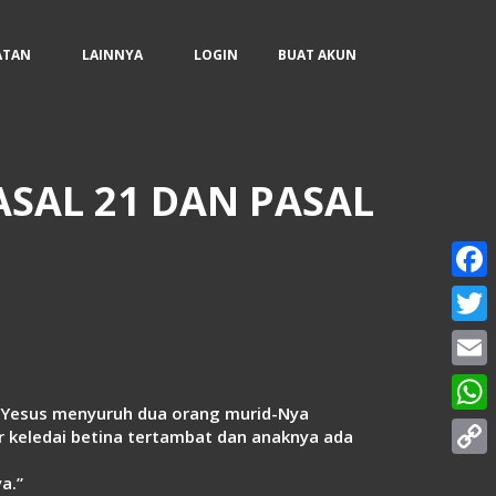
ATAN
LAINNYA
LOGIN
BUAT AKUN
ASAL 21 DAN PASAL
Face
Twitt
Email
n, Yesus menyuruh dua orang murid-Nya
What
r keledai betina tertambat dan anaknya ada
Copy
a.”