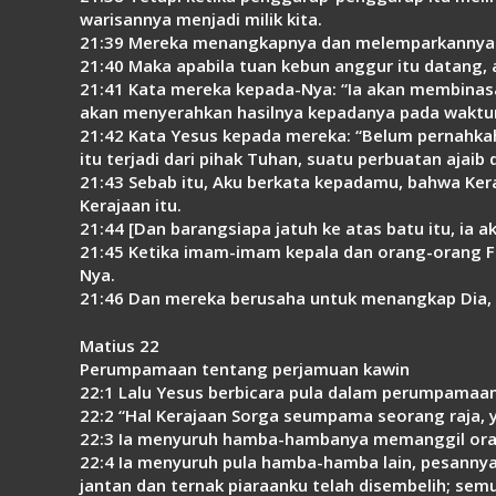
warisannya menjadi milik kita.
21:39 Mereka menangkapnya dan melemparkannya k
21:40 Maka apabila tuan kebun anggur itu datang,
21:41 Kata mereka kepada-Nya: “Ia akan membinas
akan menyerahkan hasilnya kepadanya pada waktu
21:42 Kata Yesus kepada mereka: “Belum pernahkah
itu terjadi dari pihak Tuhan, suatu perbuatan ajaib 
21:43 Sebab itu, Aku berkata kepadamu, bahwa Ker
Kerajaan itu.
21:44 [Dan barangsiapa jatuh ke atas batu itu, ia a
21:45 Ketika imam-imam kepala dan orang-orang
Nya.
21:46 Dan mereka berusaha untuk menangkap Dia, 
Matius 22
Perumpamaan tentang perjamuan kawin
22:1 Lalu Yesus berbicara pula dalam perumpamaa
22:2 “Hal Kerajaan Sorga seumpama seorang raja,
22:3 Ia menyuruh hamba-hambanya memanggil orang
22:4 Ia menyuruh pula hamba-hamba lain, pesannya
jantan dan ternak piaraanku telah disembelih; semu