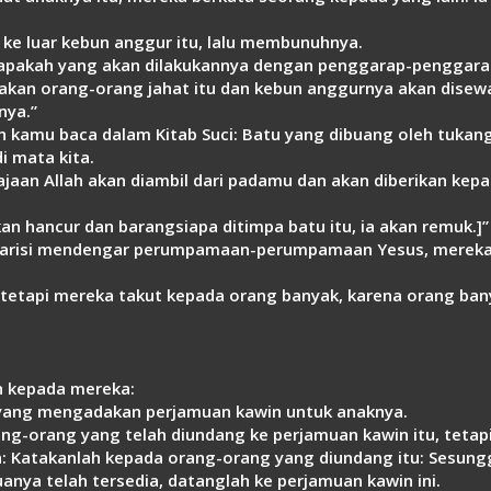
e luar kebun anggur itu, lalu membunuhnya.
 apakah yang akan dilakukannya dengan penggarap-penggarap
akan orang-orang jahat itu dan kebun anggurnya akan dise
nya.”
 kamu baca dalam Kitab Suci: Batu yang dibuang oleh tukang
di mata kita.
ajaan Allah akan diambil dari padamu dan akan diberikan ke
kan hancur dan barangsiapa ditimpa batu itu, ia akan remuk.]”
 Farisi mendengar perumpamaan-perumpamaan Yesus, mereka
tetapi mereka takut kepada orang banyak, karena orang ban
n kepada mereka:
 yang mengadakan perjamuan kawin untuk anaknya.
-orang yang telah diundang ke perjamuan kawin itu, tetapi
: Katakanlah kepada orang-orang yang diundang itu: Sesung
anya telah tersedia, datanglah ke perjamuan kawin ini.