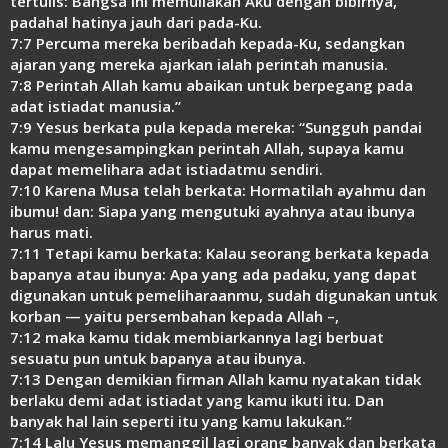
tertulis: Bangsa ini memuliakan Aku dengan bibirnya,
padahal hatinya jauh dari pada-Ku.
7:7 Percuma mereka beribadah kepada-Ku, sedangkan
ajaran yang mereka ajarkan ialah perintah manusia.
7:8 Perintah Allah kamu abaikan untuk berpegang pada
adat istiadat manusia.”
7:9 Yesus berkata pula kepada mereka: “Sungguh pandai
kamu mengesampingkan perintah Allah, supaya kamu
dapat memelihara adat istiadatmu sendiri.
7:10 Karena Musa telah berkata: Hormatilah ayahmu dan
ibumu! dan: Siapa yang mengutuki ayahnya atau ibunya
harus mati.
7:11 Tetapi kamu berkata: Kalau seorang berkata kepada
bapanya atau ibunya: Apa yang ada padaku, yang dapat
digunakan untuk pemeliharaanmu, sudah digunakan untuk
korban — yaitu persembahan kepada Allah –,
7:12 maka kamu tidak membiarkannya lagi berbuat
sesuatu pun untuk bapanya atau ibunya.
7:13 Dengan demikian firman Allah kamu nyatakan tidak
berlaku demi adat istiadat yang kamu ikuti itu. Dan
banyak hal lain seperti itu yang kamu lakukan.”
7:14 Lalu Yesus memanggil lagi orang banyak dan berkata