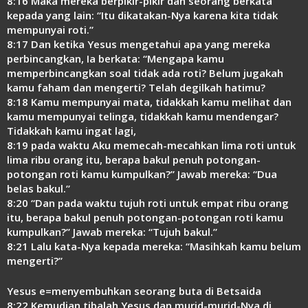
8:16 Maka mereka berpikir-pikir dan seorang berkata
kepada yang lain: “Itu dikatakan-Nya karena kita tidak
mempunyai roti.”
8:17 Dan ketika Yesus mengetahui apa yang mereka
perbincangkan, Ia berkata: “Mengapa kamu
memperbincangkan soal tidak ada roti? Belum jugakah
kamu faham dan mengerti? Telah degilkah hatimu?
8:18 Kamu mempunyai mata, tidakkah kamu melihat dan
kamu mempunyai telinga, tidakkah kamu mendengar?
Tidakkah kamu ingat lagi,
8:19 pada waktu Aku memecah-mecahkan lima roti untuk
lima ribu orang itu, berapa bakul penuh potongan-
potongan roti kamu kumpulkan?” Jawab mereka: “Dua
belas bakul.”
8:20 “Dan pada waktu tujuh roti untuk empat ribu orang
itu, berapa bakul penuh potongan-potongan roti kamu
kumpulkan?” Jawab mereka: “Tujuh bakul.”
8:21 Lalu kata-Nya kepada mereka: “Masihkah kamu belum
mengerti?”
Yesus e=menyembuhkan seorang buta di Betsaida
8:22 Kemudian tibalah Yesus dan murid-murid-Nya di