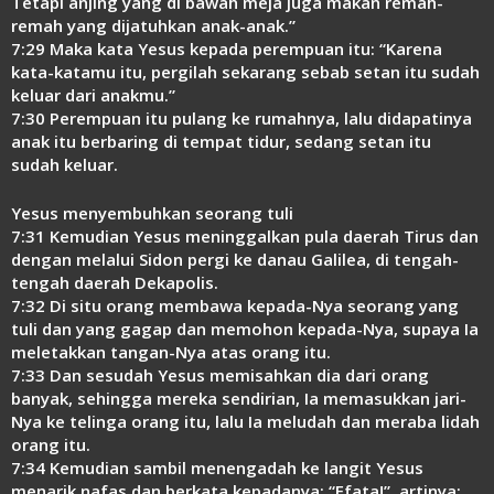
Tetapi anjing yang di bawah meja juga makan remah-
remah yang dijatuhkan anak-anak.”
7:29 Maka kata Yesus kepada perempuan itu: “Karena
kata-katamu itu, pergilah sekarang sebab setan itu sudah
keluar dari anakmu.”
7:30 Perempuan itu pulang ke rumahnya, lalu didapatinya
anak itu berbaring di tempat tidur, sedang setan itu
sudah keluar.
Yesus menyembuhkan seorang tuli
7:31 Kemudian Yesus meninggalkan pula daerah Tirus dan
dengan melalui Sidon pergi ke danau Galilea, di tengah-
tengah daerah Dekapolis.
7:32 Di situ orang membawa kepada-Nya seorang yang
tuli dan yang gagap dan memohon kepada-Nya, supaya Ia
meletakkan tangan-Nya atas orang itu.
7:33 Dan sesudah Yesus memisahkan dia dari orang
banyak, sehingga mereka sendirian, Ia memasukkan jari-
Nya ke telinga orang itu, lalu Ia meludah dan meraba lidah
orang itu.
7:34 Kemudian sambil menengadah ke langit Yesus
menarik nafas dan berkata kepadanya: “Efata!”, artinya: