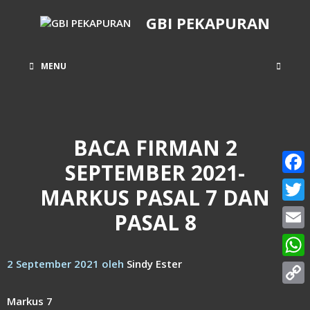
Langsung
GBI PEKAPURAN
ke
isi
MENU
BACA FIRMAN 2
SEPTEMBER 2021-
Face
MARKUS PASAL 7 DAN
Twitt
PASAL 8
Email
2 September 2021
oleh
Sindy Ester
What
Copy
Markus 7