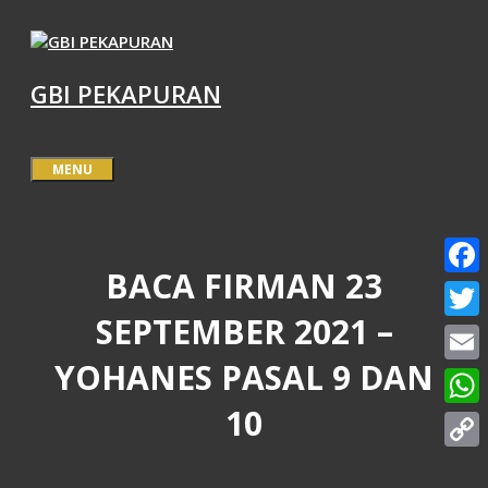
Langsung
ke
isi
GBI PEKAPURAN
MENU
BACA FIRMAN 23
Face
SEPTEMBER 2021 –
Twitt
YOHANES PASAL 9 DAN
Email
10
What
Copy