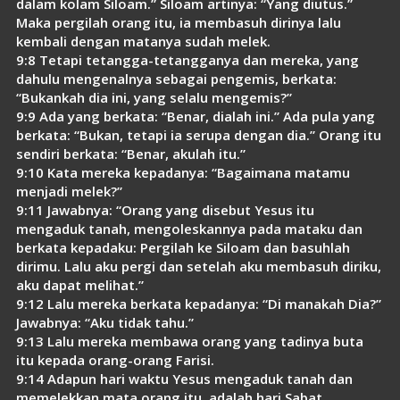
dalam kolam Siloam.” Siloam artinya: “Yang diutus.”
Maka pergilah orang itu, ia membasuh dirinya lalu
kembali dengan matanya sudah melek.
9:8 Tetapi tetangga-tetangganya dan mereka, yang
dahulu mengenalnya sebagai pengemis, berkata:
“Bukankah dia ini, yang selalu mengemis?”
9:9 Ada yang berkata: “Benar, dialah ini.” Ada pula yang
berkata: “Bukan, tetapi ia serupa dengan dia.” Orang itu
sendiri berkata: “Benar, akulah itu.”
9:10 Kata mereka kepadanya: “Bagaimana matamu
menjadi melek?”
9:11 Jawabnya: “Orang yang disebut Yesus itu
mengaduk tanah, mengoleskannya pada mataku dan
berkata kepadaku: Pergilah ke Siloam dan basuhlah
dirimu. Lalu aku pergi dan setelah aku membasuh diriku,
aku dapat melihat.”
9:12 Lalu mereka berkata kepadanya: “Di manakah Dia?”
Jawabnya: “Aku tidak tahu.”
9:13 Lalu mereka membawa orang yang tadinya buta
itu kepada orang-orang Farisi.
9:14 Adapun hari waktu Yesus mengaduk tanah dan
memelekkan mata orang itu, adalah hari Sabat.