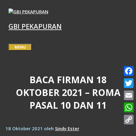
Langsung
ke
isi
GBI PEKAPURAN
MENU
BACA FIRMAN 18
Face
OKTOBER 2021 – ROMA
Twitt
PASAL 10 DAN 11
Email
What
18 Oktober 2021
oleh
Sindy Ester
Copy