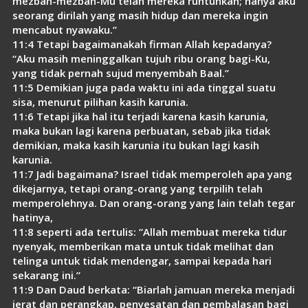
mezbah-mezbah-Mu telah mereka runtuhkan; hanya aku
seorang dirilah yang masih hidup dan mereka ingin
mencabut nyawaku.”
11:4 Tetapi bagaimanakah firman Allah kepadanya?
“Aku masih meninggalkan tujuh ribu orang bagi-Ku,
yang tidak pernah sujud menyembah Baal.”
11:5 Demikian juga pada waktu ini ada tinggal suatu
sisa, menurut pilihan kasih karunia.
11:6 Tetapi jika hal itu terjadi karena kasih karunia,
maka bukan lagi karena perbuatan, sebab jika tidak
demikian, maka kasih karunia itu bukan lagi kasih
karunia.
11:7 Jadi bagaimana? Israel tidak memperoleh apa yang
dikejarnya, tetapi orang-orang yang terpilih telah
memperolehnya. Dan orang-orang yang lain telah tegar
hatinya,
11:8 seperti ada tertulis: “Allah membuat mereka tidur
nyenyak, memberikan mata untuk tidak melihat dan
telinga untuk tidak mendengar, sampai kepada hari
sekarang ini.”
11:9 Dan Daud berkata: “Biarlah jamuan mereka menjadi
jerat dan perangkap, penyesatan dan pembalasan bagi