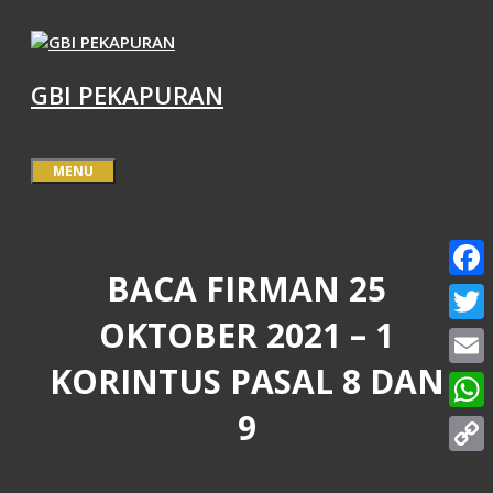
Langsung
ke
isi
GBI PEKAPURAN
MENU
BACA FIRMAN 25
Face
OKTOBER 2021 – 1
Twitt
KORINTUS PASAL 8 DAN
Email
9
What
Copy