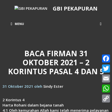
Langsung
GBI PEKAPURAN
ke
isi
MENU
BACA FIRMAN 31
OKTOBER 2021 – 2
Face
KORINTUS PASAL 4 DAN 5
Twitt
31 Oktober 2021
oleh
Sindy Ester
Email
What
2 Korintus 4
Harta Rohani dalam bejana tanah
Copy
4:1 Oleh kemurahan Allah kami telah menerima pelayanan