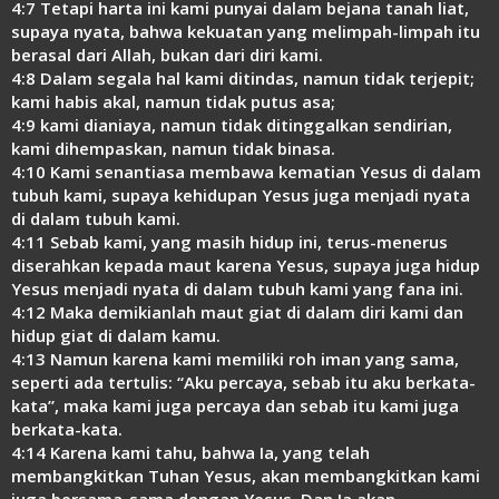
4:7 Tetapi harta ini kami punyai dalam bejana tanah liat,
supaya nyata, bahwa kekuatan yang melimpah-limpah itu
berasal dari Allah, bukan dari diri kami.
4:8 Dalam segala hal kami ditindas, namun tidak terjepit;
kami habis akal, namun tidak putus asa;
4:9 kami dianiaya, namun tidak ditinggalkan sendirian,
kami dihempaskan, namun tidak binasa.
4:10 Kami senantiasa membawa kematian Yesus di dalam
tubuh kami, supaya kehidupan Yesus juga menjadi nyata
di dalam tubuh kami.
4:11 Sebab kami, yang masih hidup ini, terus-menerus
diserahkan kepada maut karena Yesus, supaya juga hidup
Yesus menjadi nyata di dalam tubuh kami yang fana ini.
4:12 Maka demikianlah maut giat di dalam diri kami dan
hidup giat di dalam kamu.
4:13 Namun karena kami memiliki roh iman yang sama,
seperti ada tertulis: “Aku percaya, sebab itu aku berkata-
kata”, maka kami juga percaya dan sebab itu kami juga
berkata-kata.
4:14 Karena kami tahu, bahwa Ia, yang telah
membangkitkan Tuhan Yesus, akan membangkitkan kami
juga bersama-sama dengan Yesus. Dan Ia akan