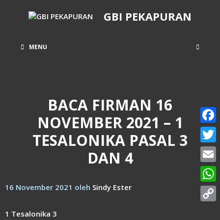
Langsung
GBI PEKAPURAN
ke
isi
MENU
BACA FIRMAN 16
NOVEMBER 2021 – 1
Face
TESALONIKA PASAL 3
Twitt
DAN 4
Email
16 November 2021
oleh
Sindy Ester
What
Copy
1 Tesalonika 3