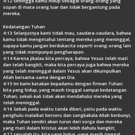
4:12 sehingga kamu hidup sebagai orang-orang yang
sopan di mata orang luar dan tidak bergantung pada
mereka.
Kedatangan Tuhan
4:13 Selanjutnya kami tidak mau, saudara-saudara, bahwa
kamu tidak mengetahui tentang mereka yang meninggal,
supaya kamu jangan berdukacita seperti orang-orang lain
yang tidak mempunyai pengharapan.
4:14 Karena jikalau kita percaya, bahwa Yesus telah mati
dan telah bangkit, maka kita percaya juga bahwa mereka
yang telah meninggal dalam Yesus akan dikumpulkan
Allah bersama-sama dengan Dia.
4:15 Ini kami katakan kepadamu dengan firman Tuhan:
kita yang hidup, yang masih tinggal sampai kedatangan
Tuhan, sekali-kali tidak akan mendahului mereka yang
telah meninggal.
4:16 Sebab pada waktu tanda diberi, yaitu pada waktu
penghulu malaikat berseru dan sangkakala Allah berbunyi,
maka Tuhan sendiri akan turun dari sorga dan mereka
yang mati dalam Kristus akan lebih dahulu bangkit;
4:17 sesudah itu, kita yang hidup, yang masih tinggal,