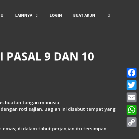
LAINNYA
LOGIN
BUAT AKUN
 PASAL 9 DAN 10
Face
Twitt
us buatan tangan manusia.
Email
 dengan roti sajian. Bagian ini disebut tempat yang
What
 emas; di dalam tabut perjanjian itu tersimpan
Copy