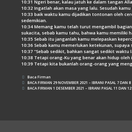
10:31 Ngeri benar, kalau jatuh ke dalam tangan All
10:32 Ingatlah akan masa yang lalu. Sesudah kam
10:33 baik waktu kamu dijadikan tontonan oleh c
sedemikian.
10:34 Memang kamu telah turut mengambil bagian
sukacita, sebab kamu tahu, bahwa kamu memiliki ha
10:35 Sebab itu janganlah kamu melepaskan keper
10:36 Sebab kamu memerlukan ketekunan, supaya s
10:37 “Sebab sedikit, bahkan sangat sedikit wakt
10:38 Tetapi orang-Ku yang benar akan hidup oleh 
10:39 Tetapi kita bukanlah orang-orang yang mengu
Kategori
Baca Firman
BACA FIRMAN 29 NOVEMBER 2021 – IBRANI PASAL 7 DAN 8
BACA FIRMAN 1 DESEMBER 2021 – IBRANI PASAL 11 DAN 12