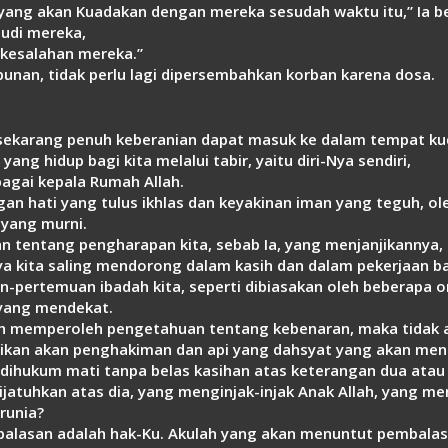
ian yang akan Kuadakan dengan mereka sesudah waktu itu,” Ia 
udi mereka,
 kesalahan mereka.”
unan, tidak perlu lagi dipersembahkan korban karena dosa.
ta sekarang penuh keberanian dapat masuk ke dalam tempat ku
ng hidup bagi kita melalui tabir, yaitu diri-Nya sendiri,
agai kepala Rumah Allah.
n hati yang tulus ikhlas dan keyakinan iman yang teguh, oleh
 yang murni.
 tentang pengharapan kita, sebab Ia, yang menjanjikannya, 
a kita saling mendorong dalam kasih dan dalam pekerjaan ba
n-pertemuan ibadah kita, seperti dibiasakan oleh beberapa or
 yang mendekat.
dah memperoleh pengetahuan tentang kebenaran, maka tidak 
erikan akan penghakiman dan api yang dahsyat yang akan m
dihukum mati tanpa belas kasihan atas keterangan dua atau 
jatuhkan atas dia, yang menginjak-injak Anak Allah, yang me
runia?
balasan adalah hak-Ku. Akulah yang akan menuntut pembalas