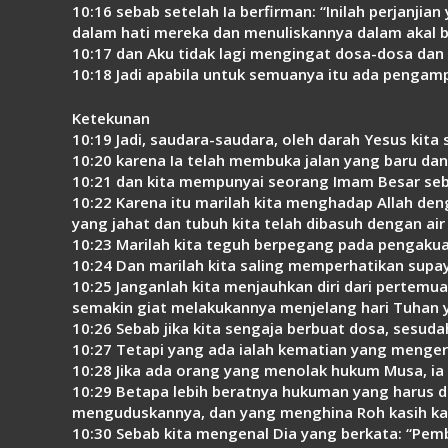
10:16 sebab setelah Ia berfirman: “Inilah perjanj
dalam hati mereka dan menuliskannya dalam akal b
10:17 dan Aku tidak lagi mengingat dosa-dosa dan
10:18 Jadi apabila untuk semuanya itu ada pengamp
Ketekunan
10:19 Jadi, saudara-saudara, oleh darah Yesus ki
10:20 karena Ia telah membuka jalan yang baru dan ya
10:21 dan kita mempunyai seorang Imam Besar seb
10:22 Karena itu marilah kita menghadap Allah denga
yang jahat dan tubuh kita telah dibasuh dengan air
10:23 Marilah kita teguh berpegang pada pengakuan
10:24 Dan marilah kita saling memperhatikan supay
10:25 Janganlah kita menjauhkan diri dari pertemua
semakin giat melakukannya menjelang hari Tuhan
10:26 Sebab jika kita sengaja berbuat dosa, sesu
10:27 Tetapi yang ada ialah kematian yang meng
10:28 Jika ada orang yang menolak hukum Musa, ia 
10:29 Betapa lebih beratnya hukuman yang harus di
menguduskannya, dan yang menghina Roh kasih ka
10:30 Sebab kita mengenal Dia yang berkata: “Pem