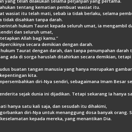
 yang telah dilakukan selama perjanjian yang pertama.
ritahukan tentang kematian pembuat wasiat itu.
t wasiat itu telah mati, sebab ia tidak berlaku, selama pemb
a tidak disahkan tanpa darah.
rintah hukum Taurat kepada seluruh umat, ia mengambil dar
sendiri dan seluruh umat,
ditetapkan Allah bagi kamu.”
dipercikinya secara demikian dengan darah.
t hukum Taurat dengan darah, dan tanpa penumpahan darah 
ang ada di sorga haruslah ditahirkan secara demikian, tetap
kudus buatan tangan manusia yang hanya merupakan gambaran
kepentingan kita.
mpersembahkan diri-Nya sendiri, sebagaimana Imam Besar s
nderita sejak dunia ini dijadikan. Tetapi sekarang Ia hanya s
i hanya satu kali saja, dan sesudah itu dihakimi,
engorbankan diri-Nya untuk menanggung dosa banyak orang. Se
eselamatan kepada mereka, yang menantikan Dia.