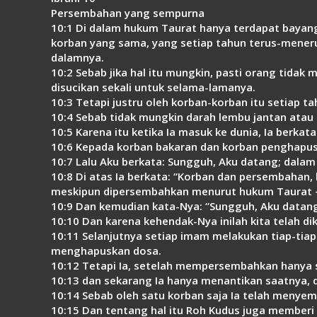
Persembahan yang sempurna
10:1 Di dalam hukum Taurat hanya terdapat bayanga
korban yang sama, yang setiap tahun terus-mene
dalamnya.
10:2 Sebab jika hal itu mungkin, pasti orang tida
disucikan sekali untuk selama-lamanya.
10:3 Tetapi justru oleh korban-korban itu setiap 
10:4 Sebab tidak mungkin darah lembu jantan ata
10:5 Karena itu ketika Ia masuk ke dunia, Ia berk
10:6 Kepada korban bakaran dan korban penghapus
10:7 Lalu Aku berkata: Sungguh, Aku datang; dalam
10:8 Di atas Ia berkata: “Korban dan persembahan
meskipun dipersembahkan menurut hukum Taurat 
10:9 Dan kemudian kata-Nya: “Sungguh, Aku datan
10:10 Dan karena kehendak-Nya inilah kita telah d
10:11 Selanjutnya setiap imam melakukan tiap-ti
menghapuskan dosa.
10:12 Tetapi Ia, setelah mempersembahkan hanya s
10:13 dan sekarang Ia hanya menantikan saatnya,
10:14 Sebab oleh satu korban saja Ia telah meny
10:15 Dan tentang hal itu Roh Kudus juga memberi 