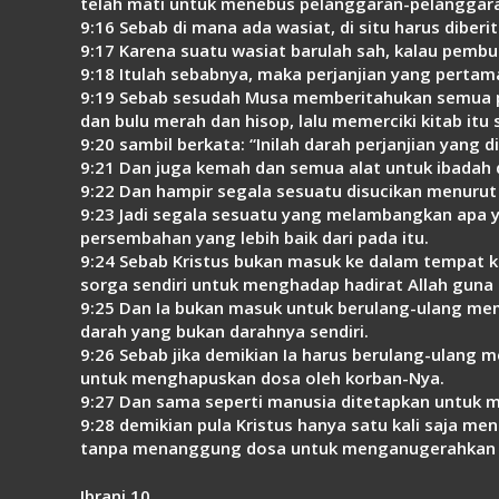
telah mati untuk menebus pelanggaran-pelanggaran
9:16 Sebab di mana ada wasiat, di situ harus dibe
9:17 Karena suatu wasiat barulah sah, kalau pembua
9:18 Itulah sebabnya, maka perjanjian yang pertam
9:19 Sebab sesudah Musa memberitahukan semua pe
dan bulu merah dan hisop, lalu memerciki kitab itu 
9:20 sambil berkata: “Inilah darah perjanjian yang 
9:21 Dan juga kemah dan semua alat untuk ibadah 
9:22 Dan hampir segala sesuatu disucikan menuru
9:23 Jadi segala sesuatu yang melambangkan apa y
persembahan yang lebih baik dari pada itu.
9:24 Sebab Kristus bukan masuk ke dalam tempat 
sorga sendiri untuk menghadap hadirat Allah guna 
9:25 Dan Ia bukan masuk untuk berulang-ulang me
darah yang bukan darahnya sendiri.
9:26 Sebab jika demikian Ia harus berulang-ulang me
untuk menghapuskan dosa oleh korban-Nya.
9:27 Dan sama seperti manusia ditetapkan untuk mat
9:28 demikian pula Kristus hanya satu kali saja m
tanpa menanggung dosa untuk menganugerahkan k
Ibrani 10