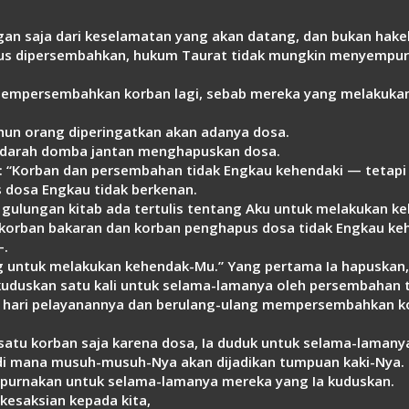
n saja dari keselamatan yang akan datang, dan bukan hakeka
rus dipersembahkan, hukum Taurat tidak mungkin menyempu
k mempersembahkan korban lagi, sebab mereka yang melakukan 
tahun orang diperingatkan akan adanya dosa.
u darah domba jantan menghapuskan dosa.
ata: “Korban dan persembahan tidak Engkau kehendaki — tetap
 dosa Engkau tidak berkenan.
 gulungan kitab ada tertulis tentang Aku untuk melakukan ke
, korban bakaran dan korban penghapus dosa tidak Engkau k
–.
g untuk melakukan kehendak-Mu.” Yang pertama Ia hapuskan
ikuduskan satu kali untuk selama-lamanya oleh persembahan t
ap hari pelayanannya dan berulang-ulang mempersembahkan ko
atu korban saja karena dosa, Ia duduk untuk selama-lamanya 
 di mana musuh-musuh-Nya akan dijadikan tumpuan kaki-Nya.
empurnakan untuk selama-lamanya mereka yang Ia kuduskan.
kesaksian kepada kita,