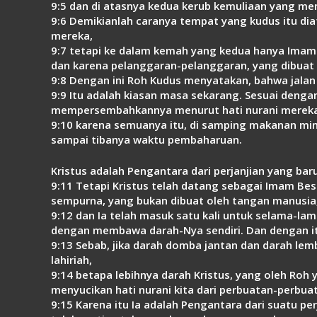
9:5 dan di atasnya kedua kerub kemuliaan yang mena
9:6 Demikianlah caranya tempat yang kudus itu d
mereka,
9:7 tetapi ke dalam kemah yang kedua hanya Imam 
dan karena pelanggaran-pelanggaran, yang dibuat 
9:8 Dengan ini Roh Kudus menyatakan, bahwa jalan
9:9 Itu adalah kiasan masa sekarang. Sesuai den
mempersembahkannya menurut hati nurani mereka
9:10 karena semuanya itu, di samping makanan mi
sampai tibanya waktu pembaharuan.
Kristus adalah Pengantara dari perjanjian yang bar
9:11 Tetapi Kristus telah datang sebagai Imam Besa
sempurna, yang bukan dibuat oleh tangan manusia,
9:12 dan Ia telah masuk satu kali untuk selama-
dengan membawa darah-Nya sendiri. Dan dengan it
9:13 Sebab, jika darah domba jantan dan darah le
lahiriah,
9:14 betapa lebihnya darah Kristus, yang oleh Roh
menyucikan hati nurani kita dari perbuatan-perbuat
9:15 Karena itu Ia adalah Pengantara dari suatu pe