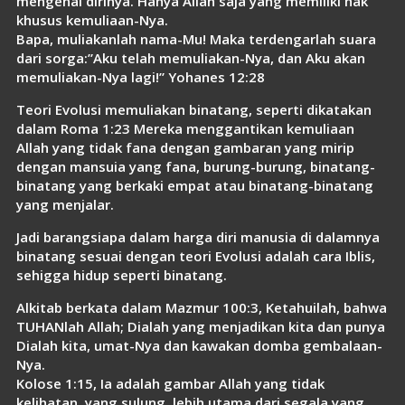
mengenal dirinya. Hanya Allah saja yang memiliki hak
khusus kemuliaan-Nya.
Bapa, muliakanlah nama-Mu! Maka terdengarlah suara
dari sorga:”Aku telah memuliakan-Nya, dan Aku akan
memuliakan-Nya lagi!” Yohanes 12:28
Teori Evolusi memuliakan binatang, seperti dikatakan
dalam Roma 1:23 Mereka menggantikan kemuliaan
Allah yang tidak fana dengan gambaran yang mirip
dengan mansuia yang fana, burung-burung, binatang-
binatang yang berkaki empat atau binatang-binatang
yang menjalar.
Jadi barangsiapa dalam harga diri manusia di dalamnya
binatang sesuai dengan teori Evolusi adalah cara Iblis,
sehigga hidup seperti binatang.
Alkitab berkata dalam Mazmur 100:3, Ketahuilah, bahwa
TUHANlah Allah; Dialah yang menjadikan kita dan punya
Dialah kita, umat-Nya dan kawakan domba gembalaan-
Nya.
Kolose 1:15, Ia adalah gambar Allah yang tidak
kelihatan, yang sulung, lebih utama dari segala yang