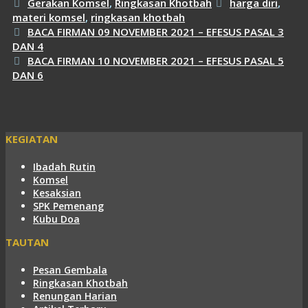
Kategori
Tag
Gerakan Komsel
,
Ringkasan Khotbah
harga diri
,
materi komsel
,
ringkasan khotbah
BACA FIRMAN 09 NOVEMBER 2021 – EFESUS PASAL 3
DAN 4
BACA FIRMAN 10 NOVEMBER 2021 – EFESUS PASAL 5
DAN 6
KEGIATAN
Ibadah Rutin
Komsel
Kesaksian
SPK Pemenang
Kubu Doa
TAUTAN
Pesan Gembala
Ringkasan Khotbah
Renungan Harian