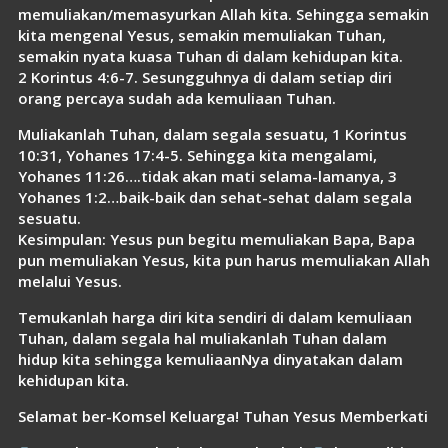
memuliakan/memasyurkan Allah kita. Sehingga semakin
kita mengenal Yesus, semakin memuliakan Tuhan,
semakin nyata kuasa Tuhan di dalam kehidupan kita.
2 Korintus 4:6-7. Sesungguhnya di dalam setiap diri
orang percaya sudah ada kemuliaan Tuhan.
Muliakanlah Tuhan, dalam segala sesuatu, 1 Korintus
10:31, Yohanes 17:4-5. Sehingga kita mengalami,
Yohanes 11:26….tidak akan mati selama-lamanya, 3
Yohanes 1:2…baik-baik dan sehat-sehat dalam segala
sesuatu.
Kesimpulan: Yesus pun begitu memuliakan Bapa, Bapa
pun memuliakan Yesus, kita pun harus memuliakan Allah
melalui Yesus.
Temukanlah harga diri kita sendiri di dalam kemuliaan
Tuhan, dalam segala hal muliakanlah Tuhan dalam
hidup kita sehingga kemuliaanNya dinyatakan dalam
kehidupan kita.
Selamat ber-Komsel Keluarga! Tuhan Yesus Memberkati