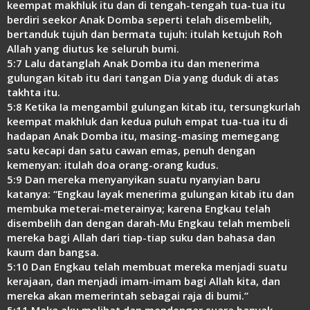
keempat makhluk itu dan di tengah-tengah tua-tua itu
berdiri seekor Anak Domba seperti telah disembelih,
bertanduk tujuh dan bermata tujuh: itulah ketujuh Roh
Allah yang diutus ke seluruh bumi.
5:7 Lalu datanglah Anak Domba itu dan menerima
gulungan kitab itu dari tangan Dia yang duduk di atas
takhta itu.
5:8 Ketika Ia mengambil gulungan kitab itu, tersungkurlah
keempat makhluk dan kedua puluh empat tua-tua itu di
hadapan Anak Domba itu, masing-masing memegang
satu kecapi dan satu cawan emas, penuh dengan
kemenyan: itulah doa orang-orang kudus.
5:9 Dan mereka menyanyikan suatu nyanyian baru
katanya: “Engkau layak menerima gulungan kitab itu dan
membuka meterai-meterainya; karena Engkau telah
disembelih dan dengan darah-Mu Engkau telah membeli
mereka bagi Allah dari tiap-tiap suku dan bahasa dan
kaum dan bangsa.
5:10 Dan Engkau telah membuat mereka menjadi suatu
kerajaan, dan menjadi imam-imam bagi Allah kita, dan
mereka akan memerintah sebagai raja di bumi.”
5:11 Maka aku melihat dan mendengar suara banyak