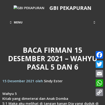
Langsung
GBI PEKAPURAN
ke
isi
MENU
BACA FIRMAN 15
DESEMBER 2021 – WAHYU
Face
PASAL 5 DAN 6
Twitt
15 Desember 2021
oleh
Sindy Ester
Email
What
Wahyu 5
Kitab yang dimeterai dan Anak Domba
Copy
5:1 Maka aku melihat di tangan kanan Dia yang duduk di