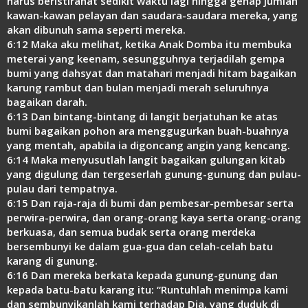
harus beristirahat sedikit waktu lagi hingga genap jumlah
kawan-kawan pelayan dan saudara-saudara mereka, yang
akan dibunuh sama seperti mereka.
6:12 Maka aku melihat, ketika Anak Domba itu membuka
meterai yang keenam, sesungguhnya terjadilah gempa
bumi yang dahsyat dan matahari menjadi hitam bagaikan
karung rambut dan bulan menjadi merah seluruhnya
bagaikan darah.
6:13 Dan bintang-bintang di langit berjatuhan ke atas
bumi bagaikan pohon ara menggugurkan buah-buahnya
yang mentah, apabila ia digoncang angin yang kencang.
6:14 Maka menyusutlah langit bagaikan gulungan kitab
yang digulung dan tergeserlah gunung-gunung dan pulau-
pulau dari tempatnya.
6:15 Dan raja-raja di bumi dan pembesar-pembesar serta
perwira-perwira, dan orang-orang kaya serta orang-orang
berkuasa, dan semua budak serta orang merdeka
bersembunyi ke dalam gua-gua dan celah-celah batu
karang di gunung.
6:16 Dan mereka berkata kepada gunung-gunung dan
kepada batu-batu karang itu: “Runtuhlah menimpa kami
dan sembunyikanlah kami terhadap Dia, yang duduk di