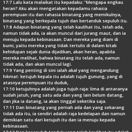
17:7 Lalu kata malaikat itu kepadaku: “Mengapa engkau
heran? Aku akan mengatakan kepadamu rahasia
perempuan itu dan rahasia binatang yang memikulnya,
binatang yang berkepala tujuh dan bertanduk sepuluh itu.
17:8 Adapun binatang yang telah kaulihat itu, telah ada,
namun tidak ada, ia akan muncul dari jurang maut, dan ia
menuju kepada kebinasaan. Dan mereka yang diam di
bumi, yaitu mereka yang tidak tertulis di dalam kitab
kehidupan sejak dunia dijadikan, akan heran, apabila
mereka melihat, bahwa binatang itu telah ada, namun
tidak ada, dan akan muncul lagi.
17:9 Yang penting di sini ialah akal yang mengandung
hikmat: ketujuh kepala itu adalah tujuh gunung, yang di
atasnya perempuan itu duduk,
17:10 ketujuhnya adalah juga tujuh raja: lima di antaranya
sudah jatuh, yang satu ada dan yang lain belum datang,
dan jika ia datang, ia akan tinggal seketika saja.
17:11 Dan binatang yang pernah ada dan yang sekarang
tidak ada itu, ia sendiri adalah raja kedelapan dan namun
demikian satu dari ketujuh itu dan ia menuju kepada
kebinasaan.
17:12 Dan kesepuluh tanduk yang telah kaulihat itu adalah