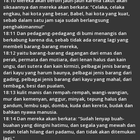
18:10 Mereka akan berdiri jauh-jauh karena takut akan
siksaannya dan mereka akan berkata: “Celaka, celaka
engkau, hai kota yang besar, Babel, hai kota yang kuat,
sebab dalam satu jam saja sudah berlangsung
penghakimanmu!”
18:11 Dan pedagang-pedagang di bumi menangis dan
berkabung karena dia, sebab tidak ada orang lagi yang
membeli barang-barang mereka,
18:12 yaitu barang-barang dagangan dari emas dan
perak, permata dan mutiara, dari lenan halus dan kain
ungu, dari sutera dan kain kirmizi, pelbagai jenis barang
dari kayu yang harum baunya, pelbagai jenis barang dari
gading, pelbagai jenis barang dari kayu yang mahal, dari
tembaga, besi dan pualam,
18:13 kulit manis dan rempah-rempah, wangi-wangian,
mur dan kemenyan, anggur, minyak, tepung halus dan
gandum, lembu sapi, domba, kuda dan kereta, budak dan
bahkan nyawa manusia.
18:14 Dan mereka akan berkata: “Sudah lenyap buah-
buahan yang diingini hatimu, dan segala yang mewah dan
indah telah hilang dari padamu, dan tidak akan ditemukan
lagi.”