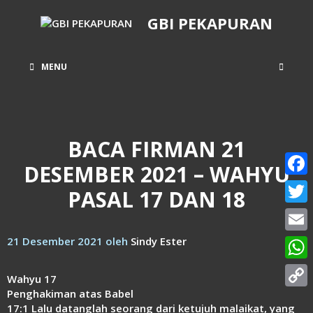
Langsung
GBI PEKAPURAN
ke
isi
MENU
BACA FIRMAN 21
DESEMBER 2021 – WAHYU
Face
PASAL 17 DAN 18
Twitt
21 Desember 2021
oleh
Sindy Ester
Email
What
Wahyu 17
Penghakiman atas Babel
Copy
17:1 Lalu datanglah seorang dari ketujuh malaikat, yang