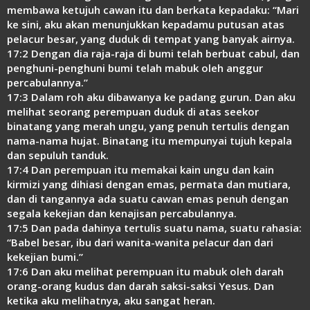
Link
membawa ketujuh cawan itu dan berkata kepadaku: “Mari
ke sini, aku akan menunjukkan kepadamu putusan atas
pelacur besar, yang duduk di tempat yang banyak airnya.
17:2 Dengan dia raja-raja di bumi telah berbuat cabul, dan
penghuni-penghuni bumi telah mabuk oleh anggur
percabulannya.”
17:3 Dalam roh aku dibawanya ke padang gurun. Dan aku
melihat seorang perempuan duduk di atas seekor
binatang yang merah ungu, yang penuh tertulis dengan
nama-nama hujat. Binatang itu mempunyai tujuh kepala
dan sepuluh tanduk.
17:4 Dan perempuan itu memakai kain ungu dan kain
kirmizi yang dihiasi dengan emas, permata dan mutiara,
dan di tangannya ada suatu cawan emas penuh dengan
segala kekejian dan kenajisan percabulannya.
17:5 Dan pada dahinya tertulis suatu nama, suatu rahasia:
“Babel besar, ibu dari wanita-wanita pelacur dan dari
kekejian bumi.”
17:6 Dan aku melihat perempuan itu mabuk oleh darah
orang-orang kudus dan darah saksi-saksi Yesus. Dan
ketika aku melihatnya, aku sangat heran.