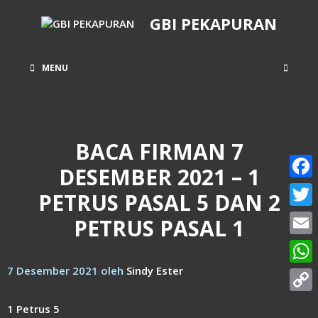
Langsung
GBI PEKAPURAN
ke
isi
MENU
BACA FIRMAN 7
DESEMBER 2021 – 1
Face
PETRUS PASAL 5 DAN 2
Twitt
PETRUS PASAL 1
Email
7 Desember 2021
oleh
Sindy Ester
What
Copy
1 Petrus 5