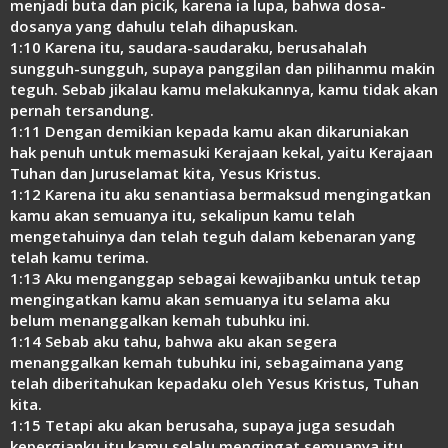
menjadi buta dan picik, karena ia lupa, bahwa dosa-
dosanya yang dahulu telah dihapuskan.
1:10 Karena itu, saudara-saudaraku, berusahalah
sungguh-sungguh, supaya panggilan dan pilihanmu makin
teguh. Sebab jikalau kamu melakukannya, kamu tidak akan
pernah tersandung.
1:11 Dengan demikian kepada kamu akan dikaruniakan
hak penuh untuk memasuki Kerajaan kekal, yaitu Kerajaan
Tuhan dan Juruselamat kita, Yesus Kristus.
1:12 Karena itu aku senantiasa bermaksud mengingatkan
kamu akan semuanya itu, sekalipun kamu telah
mengetahuinya dan telah teguh dalam kebenaran yang
telah kamu terima.
1:13 Aku menganggap sebagai kewajibanku untuk tetap
mengingatkan kamu akan semuanya itu selama aku
belum menanggalkan kemah tubuhku ini.
1:14 Sebab aku tahu, bahwa aku akan segera
menanggalkan kemah tubuhku ini, sebagaimana yang
telah diberitahukan kepadaku oleh Yesus Kristus, Tuhan
kita.
1:15 Tetapi aku akan berusaha, supaya juga sesudah
kepergianku itu kamu selalu mengingat semuanya itu.