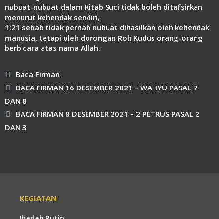
nubuat-nubuat dalam Kitab Suci tidak boleh ditafsirkan
menurut kehendak sendiri,
1:21 sebab tidak pernah nubuat dihasilkan oleh kehendak
manusia, tetapi oleh dorongan Roh Kudus orang-orang
berbicara atas nama Allah.
Kategori
Baca Firman
BACA FIRMAN 16 DESEMBER 2021 – WAHYU PASAL 7
DAN 8
BACA FIRMAN 8 DESEMBER 2021 – 2 PETRUS PASAL 2
DAN 3
KEGIATAN
Ibadah Rutin