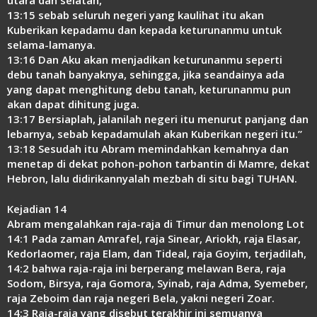
13:15 sebab seluruh negeri yang kaulihat itu akan
Kuberikan kepadamu dan kepada keturunanmu untuk
selama-lamanya.
13:16 Dan Aku akan menjadikan keturunanmu seperti
debu tanah banyaknya, sehingga, jika seandainya ada
yang dapat menghitung debu tanah, keturunanmu pun
akan dapat dihitung juga.
13:17 Bersiaplah, jalanilah negeri itu menurut panjang dan
lebarnya, sebab kepadamulah akan Kuberikan negeri itu.”
13:18 Sesudah itu Abram memindahkan kemahnya dan
menetap di dekat pohon-pohon tarbantin di Mamre, dekat
Hebron, lalu didirikannyalah mezbah di situ bagi TUHAN.
Kejadian 14
Abram mengalahkan raja-raja di Timur dan menolong Lot
14:1 Pada zaman Amrafel, raja Sinear, Ariokh, raja Elasar,
Kedorlaomer, raja Elam, dan Tideal, raja Goyim, terjadilah,
14:2 bahwa raja-raja ini berperang melawan Bera, raja
Sodom, Birsya, raja Gomora, Syinab, raja Adma, Syemeber,
raja Zeboim dan raja negeri Bela, yakni negeri Zoar.
14:3 Raja-raja yang disebut terakhir ini semuanya