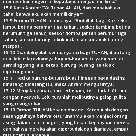
memberikan negeri ini kepadamu menjadi milikmu.”
15:8 Kata Abram: “Ya Tuhan ALLAH, dari manakah aku
tahu, bahwa aku akan memilikinya?”
15:9 Firman TUHAN kepadanya: “Ambillah bagi-Ku seekor
lembu betina berumur tiga tahun, seekor kambing betina
berumur tiga tahun, seekor domba jantan berumur tiga
tahun, seekor burung tekukur dan seekor anak burung
merpati.”
15:10 Diambilnyalah semuanya itu bagi TUHAN, dipotong
dua, lalu diletakkannya bagian-bagian itu yang satu di
samping yang lain, tetapi burung-burung itu tidak
dipotong dua.
15:11 Ketika burung-burung buas hinggap pada daging
binatang-binatang itu, maka Abram mengusirnya.
15:12 Menjelang matahari terbenam, tertidurlah Abram
dengan nyenyak. Lalu turunlah meliputinya gelap gulita
yang mengerikan.
15:13 Firman TUHAN kepada Abram: “Ketahuilah dengan
sesungguhnya bahwa keturunanmu akan menjadi orang
asing dalam suatu negeri, yang bukan kepunyaan mereka,
dan bahwa mereka akan diperbudak dan dianiaya, empat
ratus tahun lamanya.