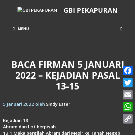
Langsung
GBI PEKAPURAN
ke
isi
MENU
BACA FIRMAN 5 JANUARI
2022 – KEJADIAN PASAL
Face
13-15
Twitt
5 Januari 2022
oleh
Sindy Ester
Email
What
Kejadian 13
Abram dan Lot berpisah
Copy
13:1 Maka pergilah Abram dari Mesir ke Tanah Negeb