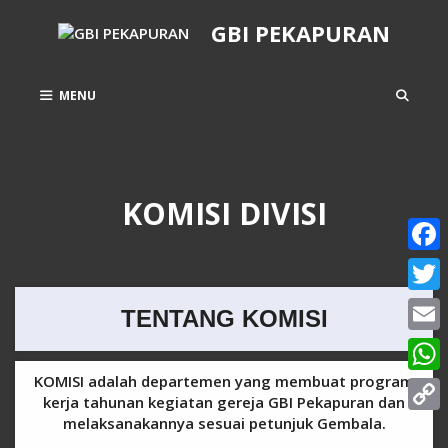
GBI PEKAPURAN
MENU
KOMISI DIVISI
Face
Twitt
TENTANG KOMISI
Email
KOMISI adalah departemen yang membuat program
What
kerja tahunan kegiatan gereja GBI Pekapuran dan
melaksanakannya sesuai petunjuk Gembala.
Copy