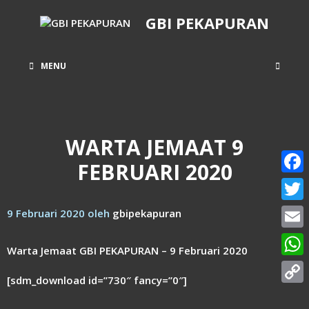
Langsung
GBI PEKAPURAN
ke
isi
MENU
WARTA JEMAAT 9
FEBRUARI 2020
Face
Twitt
9 Februari 2020
oleh
gbipekapuran
Email
Warta Jemaat GBI PEKAPURAN – 9 Februari 2020
What
[sdm_download id=”730″ fancy=”0″]
Copy