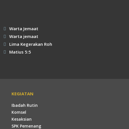
Link
Kategori
Warta Jemaat
Tag
Warta jemaat
Lima Kegerakan Roh
Matius 5:5
KEGIATAN
Ibadah Rutin
Komsel
Kesaksian
SPK Pemenang