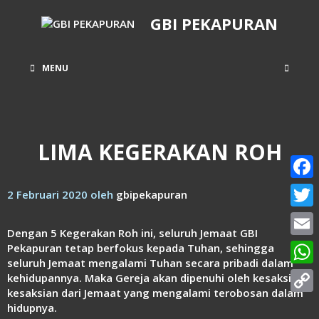
Langsung
GBI PEKAPURAN
ke
isi
MENU
LIMA KEGERAKAN ROH
Face
2 Februari 2020
oleh
gbipekapuran
Twitt
Dengan 5 Kegerakan Roh ini, seluruh Jemaat GBI
Email
Pekapuran tetap berfokus kepada Tuhan, sehingga
seluruh Jemaat mengalami Tuhan secara pribadi dalam
What
kehidupannya. Maka Gereja akan dipenuhi oleh kesaksian-
kesaksian dari Jemaat yang mengalami terobosan dalam
Copy
hidupnya.