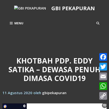
Langsung
GBI PEKAPURAN
ke
isi
MENU
KHOTBAH PDP. EDDY
Face
SATIKA – DEWASA PENUH
Twitt
DIMASA COVID19
Email
11 Agustus 2020
oleh
gbipekapuran
What
Copy