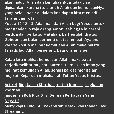
akan hidup. Allah dan kemuliaanNya tidak bisa
dipisahkan, karena itu biarlah Allah dan kemuliaanNya
yang selalu hadir di dalam kehidupan kita menjadi
terang bagi kita.
Yosua 10:12-13, Ada iman dari Allah bagi Yosua untuk
menghadapi 5 raja orang Amori, sehingga ia berani
berdoa dan berkata: Matahari, berhentilah di atas
Gobeon dan bulan berhenti si atas lembah Ayalon,
karena Yosua melihat kemuliaan Allah maka hal itu
terjadi. Jadi Allah berperang bagi orang Israel.
Kalau kita melihat kemuliaan Allah, maka pasti
terjadi/melihat mujizat. Karena itu milikilah iman yang
melihat kemuliaan Allah, sehingga kita mengalami
mujizat. Kejar dan muliakanlah Tuhan Yesus Kristus.
Kategori
Tag
Artikel
,
Ringkasan Khotbah
materi komsel
,
ringkasan
khotbah
Janganlah Roh Kita Diisi Dengan Perkataan Yang
Negatif
Menyikapi PPKM, GBI Pekapuran Melakukan Ibadah Live
Streaming