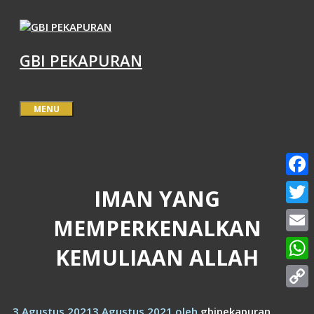
Langsung
ke
isi
GBI PEKAPURAN
MENU
Face
IMAN YANG
Twitt
MEMPERKENALKAN
Email
KEMULIAAN ALLAH
What
Copy
3 Agustus 2021
3 Agustus 2021
oleh
gbipekapuran